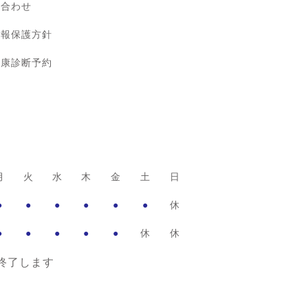
い合わせ
情報保護方針
健康診断予約
月
火
水
木
金
土
日
●
●
●
●
●
●
休
●
●
●
●
●
休
休
療終了します